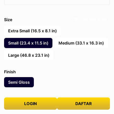
Size
View size guide
Extra Small (16.5 x 8.1 in)
Small (23.4 x 11.5 in)
Medium (33.1 x 16.3 in)
Large (46.8 x 23.1 in)
Finish
Semi Gloss
LOGIN
DAFTAR