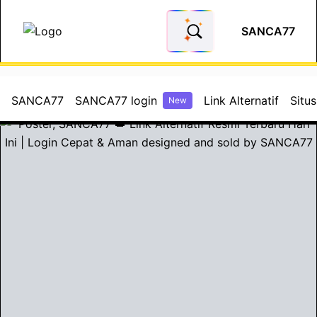
SANCA77
SANCA77 👑 Link Alternatif Re
SANCA77
SANCA77 login
Link Alternatif
Situ
New