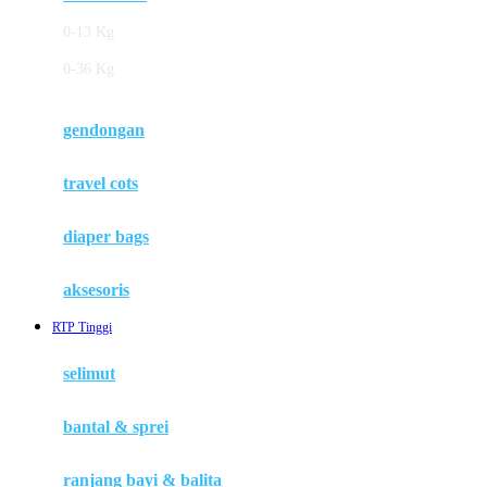
0-13 Kg
Felt So Sweet
0-36 Kg
Fisher Price
Flipper
gendongan
Friends Of Sally
travel cots
G
diaper bags
Gb
Geko
aksesoris
Graco
RTP Tinggi
Gund
selimut
H
bantal & sprei
Habbie
Haenim
ranjang bayi & balita