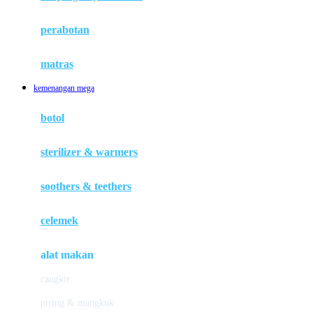
Happy Horse
perabotan
Happy Tummy
Hauck
matras
Havaianas
kemenangan mega
Hegen
botol
Hot Wheels
sterilizer & warmers
Hybrid
soothers & teethers
I
Inlacta DHA
celemek
Interlac
alat makan
Ivenet
cangkir
J
piring & mangkuk