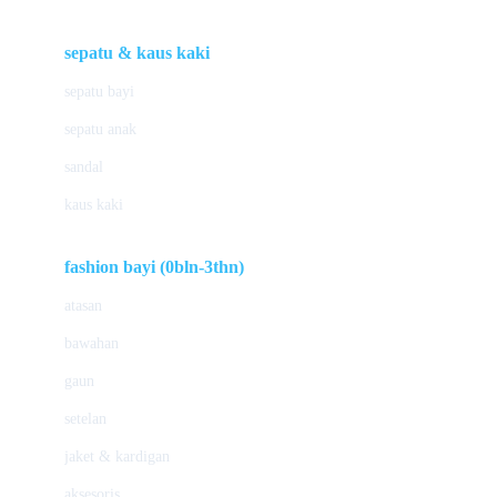
Beaba
Beauty Barn
sepatu & kaus kaki
Bio Oil
sepatu bayi
Biolane
sepatu anak
Bite Fighters
sandal
Bizzi Growin
kaus kaki
Blackmores
fashion bayi (0bln-3thn)
Blooming Marvellous
atasan
Bonnels
bawahan
Bravado
gaun
Bruder
setelan
Brush Baby
jaket & kardigan
Buds Organics
aksesoris