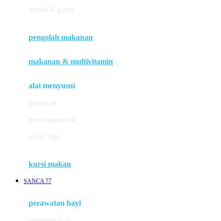
Jack N Jill
sendok & garpu
Joie
pengolah makanan
Joolz
Jujube
makanan & multivitamin
K
alat menyusui
Kiddycuts
pompa asi
Kumon
penyimpanan asi
L
cooler bags
Leapfrog
kursi makan
Leclerc
SANCA 77
Lee Vierra
Lillebaby
perawatan bayi
Little Bird Told Me
perawatan kulit