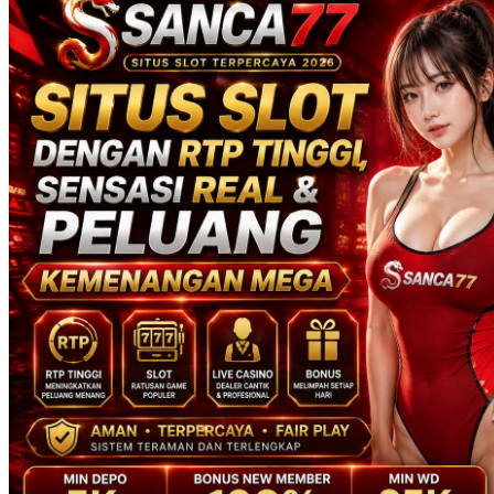
Tutti Bambini
Twistshake
TY Toys
U
V
Veja
Vitaflow
Vtech
W
Waterland
Wellness