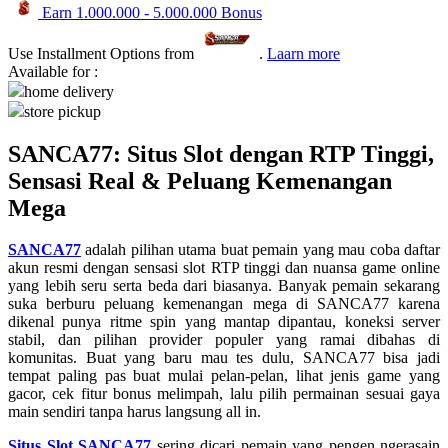
Earn
1.000.000
-
5.000.000
Bonus
Pureats
Use Installment Options from
.
Laarn more
Q
Available for :
home delivery
QV Baby
store pickup
R
SANCA77: Situs Slot dengan RTP Tinggi,
Sensasi Real & Peluang Kemenangan
Real Shades
Mega
Red Castle
SANCA77
adalah pilihan utama buat pemain yang mau coba daftar
Ribbon Madness
akun resmi dengan sensasi slot RTP tinggi dan nuansa game online
yang lebih seru serta beda dari biasanya. Banyak pemain sekarang
S
suka berburu peluang kemenangan mega di SANCA77 karena
dikenal punya ritme spin yang mantap dipantau, koneksi server
Sebamed
stabil, dan pilihan provider populer yang ramai dibahas di
komunitas. Buat yang baru mau tes dulu, SANCA77 bisa jadi
Silver Cross
tempat paling pas buat mulai pelan-pelan, lihat jenis game yang
gacor, cek fitur bonus melimpah, lalu pilih permainan sesuai gaya
Simply Idea
main sendiri tanpa harus langsung all in.
Skip Hop
Situs Slot SANCA77
sering dicari pemain yang pengen ngerasain